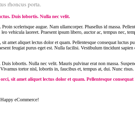
ctus rhoncus porta.
tus. Duis lobortis. Nulla nec velit.
us. Proin scelerisque augue. Nam ullamcorper. Phasellus id massa. Pellent
eo vehicula laoreet. Praesent ipsum libero, auctor ac, tempus nec, temp
 sit amet aliquet lectus dolor et quam. Pellentesque consequat luctus pu
raesent feugiat purus eget est. Nulla facilisi. Vestibulum tincidunt sapi
 Duis lobortis. Nulla nec velit. Mauris pulvinar erat non massa. Suspendi
. Vivamus tortor nisl, lobortis in, faucibus et, tempus at, dui. Nunc ris
orci, sit amet aliquet lectus dolor et quam. Pellentesque consequat
and Happy eCommerce!