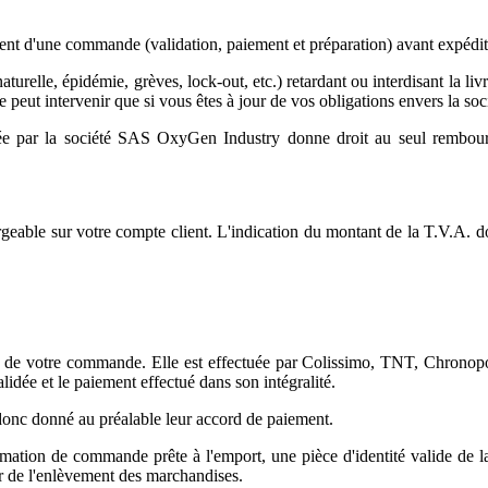
ment d'une commande (validation, paiement et préparation) avant expéditi
turelle, épidémie, grèves, lock-out, etc.) retardant ou interdisant la 
s ne peut intervenir que si vous êtes à jour de vos obligations envers la
ptée par la société SAS OxyGen Industry donne droit au seul rembo
rgeable sur votre compte client. L'indication du montant de la T.V.A. don
age de votre commande. Elle est effectuée par Colissimo, TNT, Chronopos
dée et le paiement effectué dans son intégralité.
donc donné au préalable leur accord de paiement.
rmation de commande prête à l'emport, une pièce d'identité valide de la
ur de l'enlèvement des marchandises.