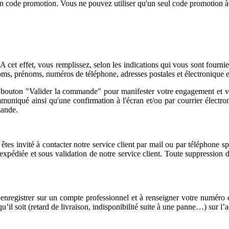
n code promotion. Vous ne pouvez utiliser qu'un seul code promotion à 
cet effet, vous remplissez, selon les indications qui vous sont fournies
oms, prénoms, numéros de téléphone, adresses postales et électronique et 
 bouton "Valider la commande" pour manifester votre engagement et votr
niqué ainsi qu'une confirmation à l'écran et/ou par courrier électro
mande.
tes invité à contacter notre service client par mail ou par téléphone 
xpédiée et sous validation de notre service client. Toute suppression d
s enregistrer sur un compte professionnel et à renseigner votre numé
’il soit (retard de livraison, indisponibilité suite à une panne…) sur l’ac